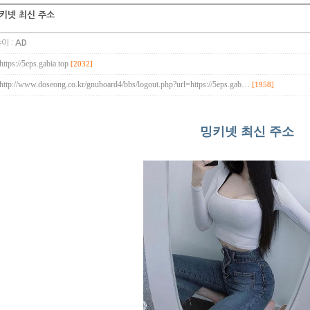
키넷 최신 주소
이 :
AD
https://5eps.gabia.top
[2032]
http://www.doseong.co.kr/gnuboard4/bbs/logout.php?url=https://5eps.gab…
[1958]
밍키넷 최신 주소