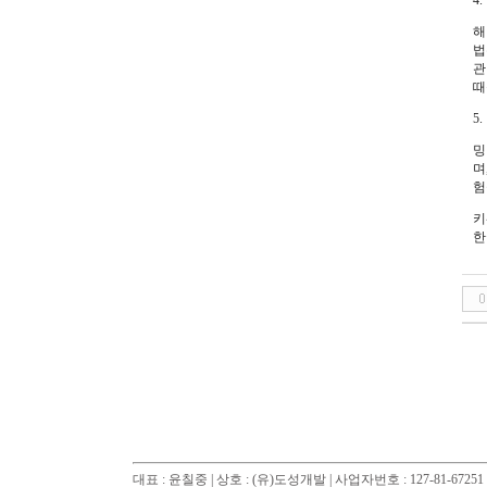
4
해
법
관
때
5
밍
며
험
키
한
대표 : 윤칠중 | 상호 : (유)도성개발 | 사업자번호 : 127-81-672