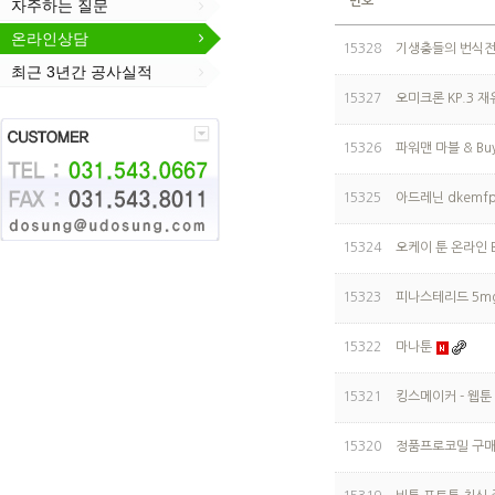
번호
자주하는 질문
온라인상담
15328
기생충들의 번식전략 
최근 3년간 공사실적
15327
오미크론 KP.3 
15326
파워맨 마블 & Bu
15325
아드레닌 dkemfp
15324
오케이 툰 온라인 
15323
피나스테리드 5mg 
15322
마나툰
15321
킹스메이커 - 웹
15320
정품프로코밀 구매방