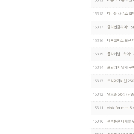
15319
비툰 포토툰 최신 
15318
마나툰 새주소 업데
15317
글리벤클라미드 5m
15316
나루코믹스 최신 대
15315
플라케닐 - 하이드
15314
프릴리지 낱개 구매
15313
트리아자비린 250
15312
알로홀 50정 (담
15311
vinix for men
15310
블랙툰을 대체할 무